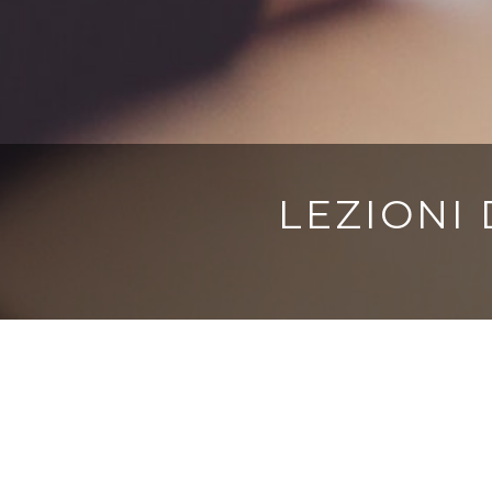
LEZIONI
1
2
LEZIONI
Le lezioni sono indirizz